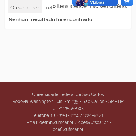
0
itens atendem ao seu critério.
Ordenar por
relevância
data (mais recente pri
Nenhum resultado foi encontrado.
Universidade Federal de São Carlos
Rodovia Washington Luis, km 235 - São Carlos - SP - BR
CEP: 13565-905
Telefone: (16) 3351-8294 / 3351-8379
E-mail: defmh@ufscar.br / ccef@ufscar.br /
ccefl@ufscar.br