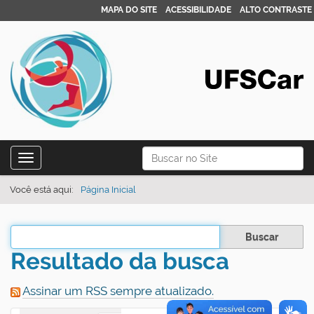
MAPA DO SITE
ACESSIBILIDADE
ALTO CONTRASTE
N
Busca
Toggle navigation
a
Busca Avançada…
v
Você está aqui:
Página Inicial
e
g
Filtrar os resultados
a
Resultado da busca
ç
ã
Assinar um RSS sempre atualizado.
o